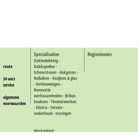
Specialisaties
Regionieuws
Dakbedekking -
route
Dakkapellen -
Schoorstenen - dakgoten -
Rolluiken - Kozijnen & glas
24 uurs
- Verbouwingen -
service
Renovatie
werkzaamheden - Bribus
algemene
keukens - Timmerwerken
voorwaarden
- Electra - Service -
onderhoud - storingen
Werkgebied:
Alle gemeenten rond