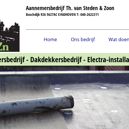
Aannemersbedrijf Th. van Steden & Zoon
Boschdijk 926 5627AC EINDHOVEN T: 040-2622311
Home
Ons bedrijf
Wat doen
bedrijf - Dakdekkersbedrijf - Electra-installa