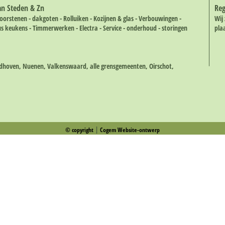
an Steden & Zn
Re
orstenen - dakgoten - Rolluiken - Kozijnen & glas - Verbouwingen -
Wij
 keukens - Timmerwerken - Electra - Service - onderhoud - storingen
pla
eldhoven, Nuenen, Valkenswaard, alle grensgemeenten, Oirschot,
|
© copyright
Cogem Website-ontwerp