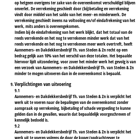
op hetgeen overigens ter zake van de overeenkomst verschuldigd blijven
onverlet. De verrekening geschiedt door (bij)betaling en verrekening
vindt door middel van het saldo van het meer- en minderwerk. De
verrekening geschiedt ineens na voltooiing en/of eindafrekening van het
werk, mits anders is overeengekomen.
Indien bij de eindafrekening van het werk blijkt, dat het totaal van de
reeds verrekende en het nog te verrekenen minder werk dat van het
reeds verrekende en het nog te verrekenen meer werk overtreft, heeft
Aannemers- en Dakdekkersbedrijf Th. van Steden & Zn recht op een
bedrag gelijk aan 10% van het verschil van deze totalen. Het bepaalde
hiervoor lijdt uitzondering, voor zover het minder werk het gevolg is van
een verzoek van Aannemers- en Dakdekkersbedrijf Th. van Steden & Zn
minder te mogen uitvoeren dan in de overeenkomst is bepaald.
Verplichtingen van uitvoering
9.1
Aannemers- en Dakdekkersbedrijf Th. van Steden & Zn is verplicht het
werk uit te voeren naar de bepalingen van de overeenkomst zonder
aanspraak op verrekening, bijbetaling of schade vergoeding te kunne
gelden dan in de gevallen, waarin dat bepaaldelijk voorgeschreven of
kennelijk bedoeld is.
9.2
Aannemers- en Dakdekkersbedrijf Th. van Steden & Zn is verplicht het
werk uit te voeren volgens de door de koper/opdrachtgever te