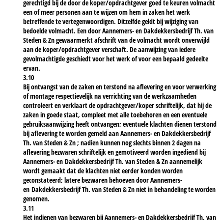
gerechtigd bij de door de koper/opdrachtgever goed te keuren volmacht
een of meer personen aan te wijzen om hem in zaken het werk
betreffende te vertegenwoordigen. Ditzelfde geldt bij wijziging van
bedoelde volmacht. Een door Aannemers- en Dakdekkersbedrijf Th. van
Steden & Zn gewaarmerkt afschrift van de volmacht wordt onverwijld
aan de koper/opdrachtgever verschaft. De aanwijzing van iedere
gevolmachtigde geschiedt voor het werk of voor een bepaald gedeelte
ervan.
3.10
Bij ontvangst van de zaken en terstond na aflevering en voor verwerking
of montage respectievelijk na verrichting van de werkzaamheden
controleert en verklaart de opdrachtgever/koper schriftelijk, dat hij de
zaken in goede staat, compleet met alle toebehoren en een eventuele
gebruiksaanwijzing heeft ontvangen; eventuele klachten dienen terstond
bij aflevering te worden gemeld aan Aannemers- en Dakdekkersbedrijf
Th. van Steden & Zn ; nadien kunnen nog slechts binnen 2 dagen na
aflevering bezwaren schriftelijk en gemotiveerd worden ingediend bij
Aannemers- en Dakdekkersbedrijf Th. van Steden & Zn aannemelijk
wordt gemaakt dat de klachten niet eerder konden worden
geconstateerd; latere bezwaren behoeven door Aannemers-
en Dakdekkersbedrijf Th. van Steden & Zn niet in behandeling te worden
genomen.
3.11
Het indienen van bezwaren bij Aannemers- en Dakdekkersbedrijf Th. van