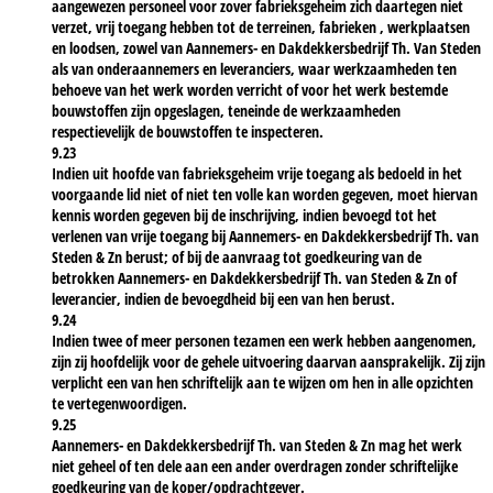
aangewezen personeel voor zover fabrieksgeheim zich daartegen niet
verzet, vrij toegang hebben tot de terreinen, fabrieken , werkplaatsen
en loodsen, zowel van Aannemers- en Dakdekkersbedrijf Th. Van Steden
als van onderaannemers en leveranciers, waar werkzaamheden ten
behoeve van het werk worden verricht of voor het werk bestemde
bouwstoffen zijn opgeslagen, teneinde de werkzaamheden
respectievelijk de bouwstoffen te inspecteren.
9.23
Indien uit hoofde van fabrieksgeheim vrije toegang als bedoeld in het
voorgaande lid niet of niet ten volle kan worden gegeven, moet hiervan
kennis worden gegeven bij de inschrijving, indien bevoegd tot het
verlenen van vrije toegang bij Aannemers- en Dakdekkersbedrijf Th. van
Steden & Zn berust; of bij de aanvraag tot goedkeuring van de
betrokken Aannemers- en Dakdekkersbedrijf Th. van Steden & Zn of
leverancier, indien de bevoegdheid bij een van hen berust.
9.24
Indien twee of meer personen tezamen een werk hebben aangenomen,
zijn zij hoofdelijk voor de gehele uitvoering daarvan aansprakelijk. Zij zijn
verplicht een van hen schriftelijk aan te wijzen om hen in alle opzichten
te vertegenwoordigen.
9.25
Aannemers- en Dakdekkersbedrijf Th. van Steden & Zn mag het werk
niet geheel of ten dele aan een ander overdragen zonder schriftelijke
goedkeuring van de koper/opdrachtgever.