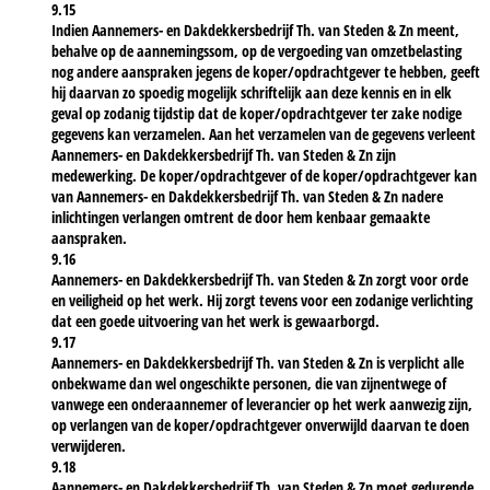
9.15
Indien Aannemers- en Dakdekkersbedrijf Th. van Steden & Zn meent,
behalve op de aannemingssom, op de vergoeding van omzetbelasting
nog andere aanspraken jegens de koper/opdrachtgever te hebben, geeft
hij daarvan zo spoedig mogelijk schriftelijk aan deze kennis en in elk
geval op zodanig tijdstip dat de koper/opdrachtgever ter zake nodige
gegevens kan verzamelen. Aan het verzamelen van de gegevens verleent
Aannemers- en Dakdekkersbedrijf Th. van Steden & Zn zijn
medewerking. De koper/opdrachtgever of de koper/opdrachtgever kan
van Aannemers- en Dakdekkersbedrijf Th. van Steden & Zn nadere
inlichtingen verlangen omtrent de door hem kenbaar gemaakte
aanspraken.
9.16
Aannemers- en Dakdekkersbedrijf Th. van Steden & Zn zorgt voor orde
en veiligheid op het werk. Hij zorgt tevens voor een zodanige verlichting
dat een goede uitvoering van het werk is gewaarborgd.
9.17
Aannemers- en Dakdekkersbedrijf Th. van Steden & Zn is verplicht alle
onbekwame dan wel ongeschikte personen, die van zijnentwege of
vanwege een onderaannemer of leverancier op het werk aanwezig zijn,
op verlangen van de koper/opdrachtgever onverwijld daarvan te doen
verwijderen.
9.18
Aannemers- en Dakdekkersbedrijf Th. van Steden & Zn moet gedurende