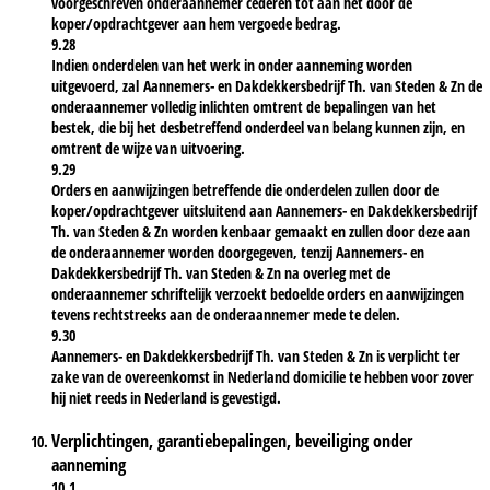
voorgeschreven onderaannemer cederen tot aan het door de
koper/opdrachtgever aan hem vergoede bedrag.
9.28
Indien onderdelen van het werk in onder aanneming worden
uitgevoerd, zal Aannemers- en Dakdekkersbedrijf Th. van Steden & Zn de
onderaannemer volledig inlichten omtrent de bepalingen van het
bestek, die bij het desbetreffend onderdeel van belang kunnen zijn, en
omtrent de wijze van uitvoering.
9.29
Orders en aanwijzingen betreffende die onderdelen zullen door de
koper/opdrachtgever uitsluitend aan Aannemers- en Dakdekkersbedrijf
Th. van Steden & Zn worden kenbaar gemaakt en zullen door deze aan
de onderaannemer worden doorgegeven, tenzij Aannemers- en
Dakdekkersbedrijf Th. van Steden & Zn na overleg met de
onderaannemer schriftelijk verzoekt bedoelde orders en aanwijzingen
tevens rechtstreeks aan de onderaannemer mede te delen.
9.30
Aannemers- en Dakdekkersbedrijf Th. van Steden & Zn is verplicht ter
zake van de overeenkomst in Nederland domicilie te hebben voor zover
hij niet reeds in Nederland is gevestigd.
Verplichtingen, garantiebepalingen, beveiliging onder
aanneming
10.1