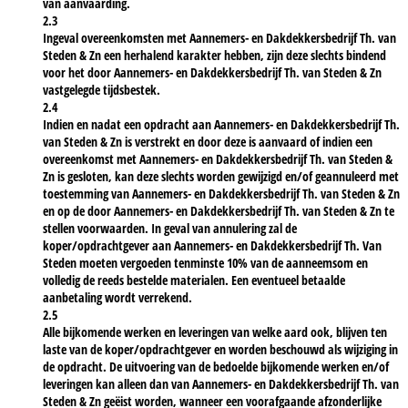
van aanvaarding.
2.3
Ingeval overeenkomsten met Aannemers- en Dakdekkersbedrijf Th. van
Steden & Zn een herhalend karakter hebben, zijn deze slechts bindend
voor het door Aannemers- en Dakdekkersbedrijf Th. van Steden & Zn
vastgelegde tijdsbestek.
2.4
Indien en nadat een opdracht aan Aannemers- en Dakdekkersbedrijf Th.
van Steden & Zn is verstrekt en door deze is aanvaard of indien een
overeenkomst met Aannemers- en Dakdekkersbedrijf Th. van Steden &
Zn is gesloten, kan deze slechts worden gewijzigd en/of geannuleerd met
toestemming van Aannemers- en Dakdekkersbedrijf Th. van Steden & Zn
en op de door Aannemers- en Dakdekkersbedrijf Th. van Steden & Zn te
stellen voorwaarden. In geval van annulering zal de
koper/opdrachtgever aan Aannemers- en Dakdekkersbedrijf Th. Van
Steden moeten vergoeden tenminste 10% van de aanneemsom en
volledig de reeds bestelde materialen. Een eventueel betaalde
aanbetaling wordt verrekend.
2.5
Alle bijkomende werken en leveringen van welke aard ook, blijven ten
laste van de koper/opdrachtgever en worden beschouwd als wijziging in
de opdracht. De uitvoering van de bedoelde bijkomende werken en/of
leveringen kan alleen dan van Aannemers- en Dakdekkersbedrijf Th. van
Steden & Zn geëist worden, wanneer een voorafgaande afzonderlijke