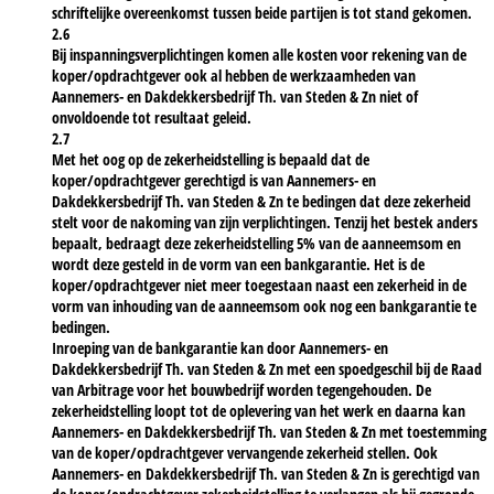
schriftelijke overeenkomst tussen beide partijen is tot stand gekomen.
2.6
Bij inspanningsverplichtingen komen alle kosten voor rekening van de
koper/opdrachtgever ook al hebben de werkzaamheden van
Aannemers- en Dakdekkersbedrijf Th. van Steden & Zn niet of
onvoldoende tot resultaat geleid.
2.7
Met het oog op de zekerheidstelling is bepaald dat de
koper/opdrachtgever gerechtigd is van Aannemers- en
Dakdekkersbedrijf Th. van Steden & Zn te bedingen dat deze zekerheid
stelt voor de nakoming van zijn verplichtingen. Tenzij het bestek anders
bepaalt, bedraagt deze zekerheidstelling 5% van de aanneemsom en
wordt deze gesteld in de vorm van een bankgarantie. Het is de
koper/opdrachtgever niet meer toegestaan naast een zekerheid in de
vorm van inhouding van de aanneemsom ook nog een bankgarantie te
bedingen.
Inroeping van de bankgarantie kan door Aannemers- en
Dakdekkersbedrijf Th. van Steden & Zn met een spoedgeschil bij de Raad
van Arbitrage voor het bouwbedrijf worden tegengehouden. De
zekerheidstelling loopt tot de oplevering van het werk en daarna kan
Aannemers- en Dakdekkersbedrijf Th. van Steden & Zn met toestemming
van de koper/opdrachtgever vervangende zekerheid stellen. Ook
Aannemers- en Dakdekkersbedrijf Th. van Steden & Zn is gerechtigd van