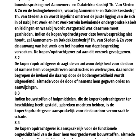
bouwbespreking met Aannemers- en Dakdekkersbedrijf Th. Van Steden
& Zn en de leidingbeheerders, waarbij Aannemers- en Dakdekkersbedrijf
Th. van Steden & Zn wordt ingelicht omtrent de juiste ligging van de zich
in of nabij het werk en het werkterrein bevindende ondergrondse kabels
en leidingen en waarbij wordt vastgesteld wat daarmee moet
geschieden. Indien de koper/opdrachtgever deze bouwbespreking niet
houdt, zal Aannemers- en Dakdekkersbedrijf Th. van Steden & Zn voor
de aanvang van het werk om het houden van deze bespreking
verzoeken. De koper/opdrachtgever zal aan dit verzoek gevolg geven.
8.2
De koper/opdrachtgever draagt de verantwoordelijkheid voor de door
of namens hem voorgeschreven constructies en werkwijzen, daaronder
begrepen de invloed die daarop door de bodemgesteldheid wordt
uitgeoefend, alsmede voor de door of namens hem gegeven ordes en
aanwijzingen.
8.3
Indien bouwstoffen of hulpmiddelen, die de koper/opdrachtgever ter
beschikking heeft gesteld , gebreken mochten hebben, is de
koper/opdrachtgever aansprakelijk voor de daardoor veroorzaakte
schade.
8.4
De koper/opdrachtgever is aansprakelijk voor de functionele
ongeschiktheid van de door hem voorgeschreven bouwstoffen, alsmede