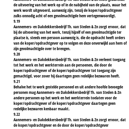
de uitvoering van het werk op of in de nabijheid van de plaats, waar het
werk wordt uitgevoerd, aanwezig zijn, tenzij de koper/opdrachtgever
zulks onnodig acht of een gevolmachtigde hem vertegenwoordigt.
9.19
Aannemers- en Dakdekkersbedrijf Th. van Steden & Zn zorgt ervoor, dat
bij de uitvoering van het werk, tenzij hijzelf of een gevolmachtigde ter
plaatse is, steeds een persoon aanwezig is, die de opdracht heeft orders
van de koper/opdrachtgever op te volgen en deze onverwijld aan hem of
zijn gevolmachtigde over te brengen.
9.20
Aannemers- en Dakdekkersbedrijf Th. van Steden & Zn verleent toegang
tot het werk en het werkterrein aan de persoenen, die door de
koper/opdrachtgever of de koper/opdrachtgever tot toegang zijn
gemachtigd, voor zover hij daartegen geen redelijke bezwaren heeft.
9.21
Behalve het te werk gestelde personeel en uit andere hoofde bevoegde
personen mag Aannemers- en Dakdekkersbedrijf Th. van Steden & Zn
andere personen op het werk en het werkterrein toelaten voor de
koper/opdrachtgever of de koper/opdrachtgever daartegen geen
redelijke bezwaren kenbaar maakt.
9.22
Aannemers- en Dakdekkersbedrijf Th. van Steden & Zn zorgt ervoor, dat
de koper/opdrachtgever en de door de koper/opdrachtgever