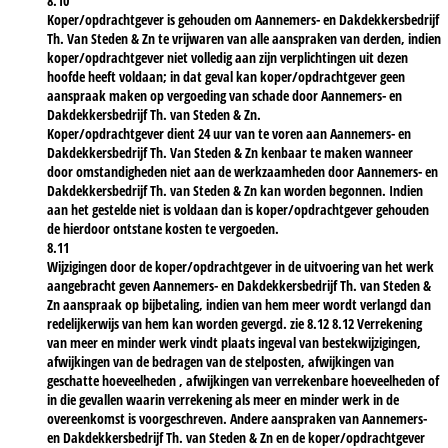
8.10
Koper/opdrachtgever is gehouden om Aannemers- en Dakdekkersbedrijf
Th. Van Steden & Zn te vrijwaren van alle aanspraken van derden, indien
koper/opdrachtgever niet volledig aan zijn verplichtingen uit dezen
hoofde heeft voldaan; in dat geval kan koper/opdrachtgever geen
aanspraak maken op vergoeding van schade door Aannemers- en
Dakdekkersbedrijf Th. van Steden & Zn.
Koper/opdrachtgever dient 24 uur van te voren aan Aannemers- en
Dakdekkersbedrijf Th. Van Steden & Zn kenbaar te maken wanneer
door omstandigheden niet aan de werkzaamheden door Aannemers- en
Dakdekkersbedrijf Th. van Steden & Zn kan worden begonnen. Indien
aan het gestelde niet is voldaan dan is koper/opdrachtgever gehouden
de hierdoor ontstane kosten te vergoeden.
8.11
Wijzigingen door de koper/opdrachtgever in de uitvoering van het werk
aangebracht geven Aannemers- en Dakdekkersbedrijf Th. van Steden &
Zn aanspraak op bijbetaling, indien van hem meer wordt verlangd dan
redelijkerwijs van hem kan worden gevergd. zie 8.12 8.12 Verrekening
van meer en minder werk vindt plaats ingeval van bestekwijzigingen,
afwijkingen van de bedragen van de stelposten, afwijkingen van
geschatte hoeveelheden , afwijkingen van verrekenbare hoeveelheden of
in die gevallen waarin verrekening als meer en minder werk in de
overeenkomst is voorgeschreven. Andere aanspraken van Aannemers-
en Dakdekkersbedrijf Th. van Steden & Zn en de koper/opdrachtgever