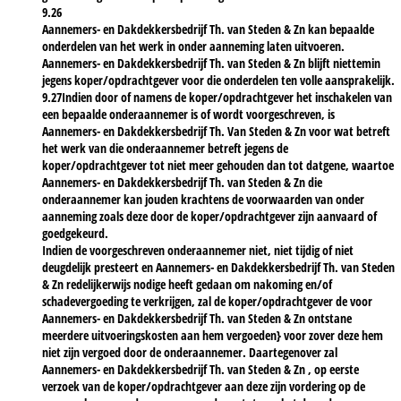
9.26
Aannemers- en Dakdekkersbedrijf Th. van Steden & Zn kan bepaalde
onderdelen van het werk in onder aanneming laten uitvoeren.
Aannemers- en Dakdekkersbedrijf Th. van Steden & Zn blijft niettemin
jegens koper/opdrachtgever voor die onderdelen ten volle aansprakelijk.
9.27Indien door of namens de koper/opdrachtgever het inschakelen van
een bepaalde onderaannemer is of wordt voorgeschreven, is
Aannemers- en Dakdekkersbedrijf Th. Van Steden & Zn voor wat betreft
het werk van die onderaannemer betreft jegens de
koper/opdrachtgever tot niet meer gehouden dan tot datgene, waartoe
Aannemers- en Dakdekkersbedrijf Th. van Steden & Zn die
onderaannemer kan jouden krachtens de voorwaarden van onder
aanneming zoals deze door de koper/opdrachtgever zijn aanvaard of
goedgekeurd.
Indien de voorgeschreven onderaannemer niet, niet tijdig of niet
deugdelijk presteert en Aannemers- en Dakdekkersbedrijf Th. van Steden
& Zn redelijkerwijs nodige heeft gedaan om nakoming en/of
schadevergoeding te verkrijgen, zal de koper/opdrachtgever de voor
Aannemers- en Dakdekkersbedrijf Th. van Steden & Zn ontstane
meerdere uitvoeringskosten aan hem vergoeden} voor zover deze hem
niet zijn vergoed door de onderaannemer. Daartegenover zal
Aannemers- en Dakdekkersbedrijf Th. van Steden & Zn , op eerste
verzoek van de koper/opdrachtgever aan deze zijn vordering op de