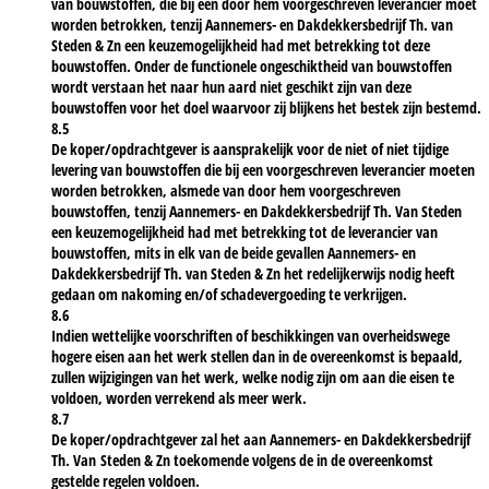
van bouwstoffen, die bij een door hem voorgeschreven leverancier moet
worden betrokken, tenzij Aannemers- en Dakdekkersbedrijf Th. van
Steden & Zn een keuzemogelijkheid had met betrekking tot deze
bouwstoffen. Onder de functionele ongeschiktheid van bouwstoffen
wordt verstaan het naar hun aard niet geschikt zijn van deze
bouwstoffen voor het doel waarvoor zij blijkens het bestek zijn bestemd.
8.5
De koper/opdrachtgever is aansprakelijk voor de niet of niet tijdige
levering van bouwstoffen die bij een voorgeschreven leverancier moeten
worden betrokken, alsmede van door hem voorgeschreven
bouwstoffen, tenzij Aannemers- en Dakdekkersbedrijf Th. Van Steden
een keuzemogelijkheid had met betrekking tot de leverancier van
bouwstoffen, mits in elk van de beide gevallen Aannemers- en
Dakdekkersbedrijf Th. van Steden & Zn het redelijkerwijs nodig heeft
gedaan om nakoming en/of schadevergoeding te verkrijgen.
8.6
Indien wettelijke voorschriften of beschikkingen van overheidswege
hogere eisen aan het werk stellen dan in de overeenkomst is bepaald,
zullen wijzigingen van het werk, welke nodig zijn om aan die eisen te
voldoen, worden verrekend als meer werk.
8.7
De koper/opdrachtgever zal het aan Aannemers- en Dakdekkersbedrijf
Th. Van Steden & Zn toekomende volgens de in de overeenkomst
gestelde regelen voldoen.