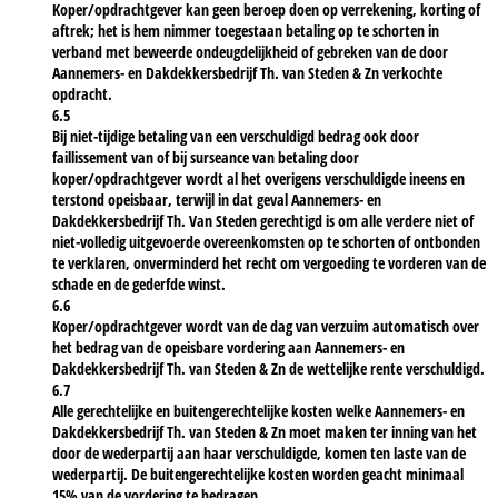
Koper/opdrachtgever kan geen beroep doen op verrekening, korting of
aftrek; het is hem nimmer toegestaan betaling op te schorten in
verband met beweerde ondeugdelijkheid of gebreken van de door
Aannemers- en Dakdekkersbedrijf Th. van Steden & Zn verkochte
opdracht.
6.5
Bij niet-tijdige betaling van een verschuldigd bedrag ook door
faillissement van of bij surseance van betaling door
koper/opdrachtgever wordt al het overigens verschuldigde ineens en
terstond opeisbaar, terwijl in dat geval Aannemers- en
Dakdekkersbedrijf Th. Van Steden gerechtigd is om alle verdere niet of
niet-volledig uitgevoerde overeenkomsten op te schorten of ontbonden
te verklaren, onverminderd het recht om vergoeding te vorderen van de
schade en de gederfde winst.
6.6
Koper/opdrachtgever wordt van de dag van verzuim automatisch over
het bedrag van de opeisbare vordering aan Aannemers- en
Dakdekkersbedrijf Th. van Steden & Zn de wettelijke rente verschuldigd.
6.7
Alle gerechtelijke en buitengerechtelijke kosten welke Aannemers- en
Dakdekkersbedrijf Th. van Steden & Zn moet maken ter inning van het
door de wederpartij aan haar verschuldigde, komen ten laste van de
wederpartij. De buitengerechtelijke kosten worden geacht minimaal
15% van de vordering te bedragen.