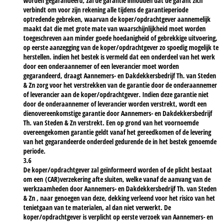
worden gegarandeerd, zal de garantie inhouden dat de garant zich
verbindt om voor zijn rekening alle tijdens de garantieperiode
optredende gebreken, waarvan de koper/opdrachtgever aannemelijk
maakt dat die met grote mate van waarschijnlijkheid moet worden
toegeschreven aan minder goede hoedanigheid of gebrekkige uitvoering,
op eerste aanzegging van de koper/opdrachtgever zo spoedig mogelijk te
herstellen. indien het bestek is vermeld dat een onderdeel van het werk
door een onderaannemer of een leverancier moet worden
gegarandeerd, draagt Aannemers- en Dakdekkersbedrijf Th. van Steden
& Zn zorg voor het verstrekken van de garantie door de onderaannemer
of leverancier aan de koper/opdrachtgever. Indien deze garantie niet
door de onderaannemer of leverancier worden verstrekt, wordt een
dienovereenkomstige garantie door Aannemers- en Dakdekkersbedrijf
Th. van Steden & Zn verstrekt. Een op grond van het voornoemde
overeengekomen garantie geldt vanaf het gereedkomen of de levering
van het gegarandeerde onderdeel gedurende de in het bestek genoemde
periode.
3.6
De koper/opdrachtgever zal geïnformeerd worden of de plicht bestaat
om een (CAR)verzekering afte sluiten, welke vanaf de aanvang van de
werkzaamheden door Aannemers- en Dakdekkersbedrijf Th. van Steden
& Zn , naar genoegen van deze, dekking verleend voor het risico van het
tenietgaan van te materialen, al dan niet verwerkt. De
koper/opdrachtgever is verplicht op eerste verzoek van Aannemers- en