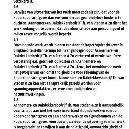
verzekerd is.
9.6
De wijze van uitvoering van het werk moet zodanig zijn, dat voor de
koper/opdrachtgever dan wel voor derden geen nodeloze hinder is te
duchten. Aannemers-en Dakdekkersbedrijf Th. van Steden & Zn dient het
werk zodanig uit te voeren, dat daardoor schade aan persoon, goed of
milieu zoveel mogelijk wordt beperkt.
9.7
Onvoldoende werk wordt binnen een door de koper/opdrachtgever in
billijkheid te stellen termijn tot haar genoegen door Aannemers- en
Dakdekkersbedrijf Th. van Steden & Zn verbeterd of vernieuwd. Deze
verbetering e.d. geschiedt op kosten van Aannemers- en
Dakdekkersbedrijf Th. van Steden & Zn , tenzij het onvoldoende werk
het gevolg is van een omstandigheid die voor rekening van de
koper/opdrachtgever komt. Aannemers- en Dakdekkersbedrijf Th. van
Steden & Zn kan niet aansprakelijk gesteld worden voor
spanningsoppervlakten , externe omstandigheden en
natuurinwerkingen.
9.8
Aannemers- en Dakdekkersbedrijf Th. van Steden & Zn is aansprakelijk
voor schade aan met het werk in verband staande werken van de
koper/opdrachtgever en aan andere werken en eigendommen van de
koper/opdrachtgever, voor zover deze door de uitvoering van het werk
is toegebracht en te wijten is aan de nalatigheid, onvoorzichtigheid of