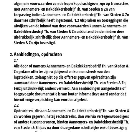
algemene voorwaarden van de koper/opdrachtgever zijn op transacties
met Aannemers- en Dakdekkersbedrijf Th. van Steden & Zn van
toepassing indien Aannemers- en Dakdekkersbedrijf Th. van Steden & Zn
daarmee schriftelijk heeft ingestemd. 1.2 Afspraken en toezeggingen die
afwijken van de inhoud van deze voorwaarden kunnen Aannemers- en
Dakdekkersbedrijf Th. van Steden & Zn uitsluitend binden indien deze
uitdrukkelijk schriftelijk door Aannemers- en Dakdekkersbedrijf Th. van
Steden & Zn zijn bevestigd.
Aanbiedingen, opdrachten
2.1
Alle door of namens Aannemers- en Dakdekkersbedrijf Th. van Steden &
Zn gedane offertes zijn vrijblijvend en kunnen steeds worden
ingetrokken, zolang niet op die offertes gegeven opdrachten zijn
aanvaard door Aannemers- en Dakdekkersbedrijf Th. van Steden & Zn,
tenzij uitdrukkelijk anders vermeld. Aan aanbiedingen aangehechte of
toegevoegde documentatie is van louter informatieve aard zonder dat
hieruit enige verplichting kan worden afgeleid.
2.2
Opdrachten, die aan Aannemers- en Dakdekkersbedrijf Th. van Steden &
Zn worden gegeven, hetzij rechtstreeks, dan wel via vertegenwoordigers
of andere tussenpersonen, binden Aannemers- en Dakdekkersbedrijf Th.
van Steden & Zn pas na door deze gedane schriftelijke en/of bevestiging