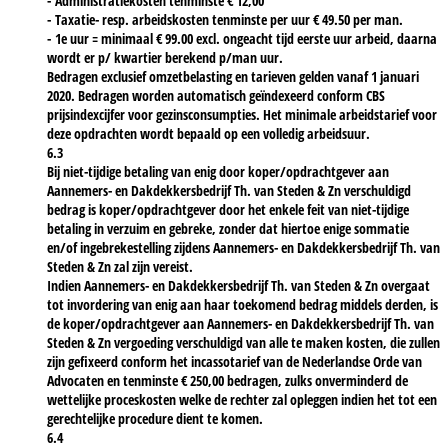
- Administratiekosten tenminste € 12,00
- Taxatie- resp. arbeidskosten tenminste per uur € 49.50 per man.
- 1e uur = minimaal € 99.00 excl. ongeacht tijd eerste uur arbeid, daarna
wordt er p/ kwartier berekend p/man uur.
Bedragen exclusief omzetbelasting en tarieven gelden vanaf 1 januari
2020. Bedragen worden automatisch geïndexeerd conform CBS
prijsindexcijfer voor gezinsconsumpties. Het minimale arbeidstarief voor
deze opdrachten wordt bepaald op een volledig arbeidsuur.
6.3
Bij niet-tijdige betaling van enig door koper/opdrachtgever aan
Aannemers- en Dakdekkersbedrijf Th. van Steden & Zn verschuldigd
bedrag is koper/opdrachtgever door het enkele feit van niet-tijdige
betaling in verzuim en gebreke, zonder dat hiertoe enige sommatie
en/of ingebrekestelling zijdens Aannemers- en Dakdekkersbedrijf Th. van
Steden & Zn zal zijn vereist.
Indien Aannemers- en Dakdekkersbedrijf Th. van Steden & Zn overgaat
tot invordering van enig aan haar toekomend bedrag middels derden, is
de koper/opdrachtgever aan Aannemers- en Dakdekkersbedrijf Th. van
Steden & Zn vergoeding verschuldigd van alle te maken kosten, die zullen
zijn gefixeerd conform het incassotarief van de Nederlandse Orde van
Advocaten en tenminste € 250,00 bedragen, zulks onverminderd de
wettelijke proceskosten welke de rechter zal opleggen indien het tot een
gerechtelijke procedure dient te komen.
6.4