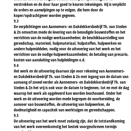
verstrekken en de door haar goed te keuren tekeningen. Hij is verplicht
de orders en aanwijzingen op te volgen, die hem door de
koper/opdrachtgever worden gegeven.
9.3
De verplichtingen van Aannemers- en Dakdekkersbedrijf Th. van Steden
& Zn omvatten mede de levering van de benodigde bouwstoffen en het
verrichten van de nodige werkzaamheden; de beschikbaarstelling van
gereedschap, materieel, hulpmateriaal, hulpstoffen, hulpwerken en
andere hulpmiddelen, nodig voor de uitvoering van het werk en het
verrichten van de nodige hulpwerkzaamheden; de betaling van precario,
kosten van aansluiting van hulpleidingen e.d.
9.4
Het werk en de uitvoering daarvan zijn voor rekening van Aannemers-
en Dakdekkersbedrijf Th. van Steden & Zn met ingang van de datum van
aanvang of zoveel eerder als Aannemers- en Dakdekkersbedrijf Th. van
Steden & Zn het vrij is ook voor de datum te beginnen, tot en met de dag
waarop het werk als opgeleverd kan worden beschouwd. Onder het
werk en de uitvoering worden mede begrepen de voorbereiding, de
aanvoer van bouwstoffen, de uitvoering van hulpwerken, de
doelmatigheid en capaciteit van werktuigen en gereedschappen.
9.5
De uitvoering van het werk moet zodanig zijn, dat de totstandkoming
van het werk overeenkomstig het bestek voorgeschreven termijn