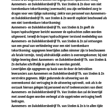
Aannemers- en Dakdekkersbedrijf Th. Van Steden & Zn door een niet
toerekenbare tekortkoming (overmacht) zou zijn verhinderd zorg te
dragen voor een tijdige nakoming; ziekte van personeel van Aannemers-
en Dakdekkersbedrijf Th. van Steden & Zn wordt expliciet beschouwd als
een niet toerekenbare tekortkoming;
Aannemers- en Dakdekkersbedrijf Th. van Steden & Zn geeft de
koper/opdrachtgever bericht wanneer de opdrachten zullen worden
uitgevoerd, terwijl de koper/opdrachtgever terstond mededeling van
Aannemers- en Dakdekkersbedrijf Th. van Steden & Zn zal ontvangen
van een geval van verhindering voor een niet toerekenbare
tekortkoming; opgegeven levertijden zullen nimmer zijn te beschouwen
als fatale termijn, tenzij uitdrukkelijk anders is overeengekomen; bij niet
tijdige levering dient Aannemers- en Dakdekkersbedrijf Th. van Steden &
Zn derhalve schriftelijk in gebreke te worden gesteld.
Levertijden zijn opgegeven op basis van de door de betrokken
leveranciers aan Aannemers en Dakdekkersbedrijf Th. van Steden & Zn
verstrekte gegevens. Blijkt gedurende de uitvoering van de
overeenkomst dat vertraging in de uitvoering optreedt, ook als is de
oorzaak hiervan gelegen bij personeel en/of toeleveranciers van dient
Aannemers- en Dakdekkersbedrijf Th. Van Steden dan zal de levertijd
met zoveel dagen worden verlengd al de opgetreden vertraging heeft
bedragen.
Aannemers- en Dakdekkersbedrijf Th. van Steden & Zn is te allen tijde