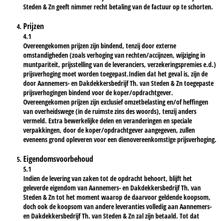
Steden & Zn geeft nimmer recht betaling van de factuur op te schorten.
Prijzen
4.1
Overeengekomen prijzen zijn bindend, tenzij door externe
omstandigheden (zoals verhoging van rechten/accijnzen, wijziging in
muntpariteit, prijsstelling van de leveranciers, verzekeringspremies e.d.)
prijsverhoging moet worden toegepast.Indien dat het geval is, zijn de
door Aannemers- en Dakdekkersbedrijf Th. van Steden & Zn toegepaste
prijsverhogingen bindend voor de koper/opdrachtgever.
Overeengekomen prijzen zijn exclusief omzetbelasting en/of heffingen
van overheidswege (in de ruimste zins des woords), tenzij anders
vermeld. Extra bewerkelijke delen en veranderingen en speciale
verpakkingen, door de koper/opdrachtgever aangegeven, zullen
eveneens grond opleveren voor een dienovereenkomstige prijsverhoging.
Eigendomsvoorbehoud
5.1
Indien de levering van zaken tot de opdracht behoort, blijft het
geleverde eigendom van Aannemers- en Dakdekkersbedrijf Th. van
Steden & Zn tot het moment waarop de daarvoor geldende koopsom,
doch ook de koopsom van andere leveranties volledig aan Aannemers-
en Dakdekkersbedrijf Th. van Steden & Zn zal zijn betaald. Tot dat