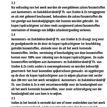
3.3
Na voltooiing van het werk worden de overgebleven zaken/bouwstoffen
aan Aannemers- en Dakdekkersbedrijf Th. van Steden & Zn teruggegeven
en als niet geleverd beschouwd, behoudens die zaken/bouwstoffen die
ten gevolge van bestekwijzigingen niet kunnen worden gebruikt. De
koper/opdrachtgever zal deze reeds aangevoerd zaken/bouwstoffen
overnemen of deswege een billijke schadevergoeding verlenen.
3.4
Aannemers- en Dakdekkersbedrijf Th. van Steden & Zn draagt zorg voor
de goedgekeurde en de door de koper/opdrachtgever ter beschikking
gestelde bouwstoffen, alsmede voor de uit het werk komende
bouwstoffen. Verlies, vermissing of beschadiging van deze bouwstoffen
komen voor 100% voor rekening van de koper/opdrachtgever. De oude
bouwstoffen verblijven aan Aannemers- en Dakdekkersbedrijf Th. van
Steden & Zn (mits anders is overeengekomen) en worden behoorlijk
gesorteerd- het hout bovendien spijkerschoon gemaakt- en opgeborgen
op de door de koper/opdrachtgever aan te wijzen plaatsen niet verder
dan 200 mtr van het werk verwijderd. Aannemers- en Dakdekkersbedrijf
Th. van Steden & Zn is niet verantwoordelijk voor de hoedanigheid van
uit het werk komende bouwstoffen, voor zover achteruitgang van die
hoedanigheid niet aan hem is te wijten.
3.5
Indien in het bestek is vermeld dat een of meer onderdelen van het werk