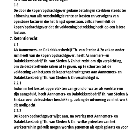
6.8
De door de koper/opdrachtgever gedane betalingen strekken steeds ter
afdoening van alle verschuldigde rente en kosten en vervolgens van
opeisbare facturen die het langst openstaan, zelfs al vermeldt de
koper/opdrachtgever dat de voldoening betrekking heeft op een latere
factuur.
Retentierecht
7.1
Als Aannemers- en Dakdekkersbedrijf Th. van Steden & Zn zaken onder
zich heeft van de koper/opdrachtgever, heeft Aannemers- en
Dakdekkersbedrijf Th. van Steden & Zn het recht om zijn verplichting,
om de desbetreffende zaken af te geven, op te schorten tot de
voldoening van hetgeen de koper/opdrachtgever aan Aannemers- en
Dakdekkersbedrijf Th. van Steden & Zn verschuldigd is.
7.2.1
Indien in het bestek oppervlakten van grond of water als werkterrein
zijn aangeduid, heeft Aannemers- en Dakdekkersbedrijf Th. van Steden &
Zn daarover de kosteloze beschikking, zolang de uitvoering van het werk
dit nodig acht.
7.2.2
De koper/opdrachtgever wijst aan, na overleg met Aannemers- en
Dakdekkersbedrijf Th. van Steden & Zn , welke gedeelten van het
werkterrein in gebruik mogen worden genomen als opslagplaats en voor