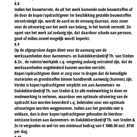
8.8
Indien het bouwterrein, de uit het werk komende oude bouwstoffen of
de door de koper/opdrachtgever ter beschikking gestelde bouwstoffen
verontreinigd zijn, wordt de aard en de omvang daarvan, voor zover
voor de uitvoering van het werk van belang, in het bestek vermeld. De
opzet van het werk zal zodanig zijn, dat daardoor schade aan persoon,
goed of milieu zoveel mogelijk wordt beperkt.
8.9
Op de afgesproken dagen dient voor de aanvang van de
werkzaamheden door Aannemers- en Dakdekkersbedrijf Th. van Steden
& Zn , de ruimte/werkplek c.q. omgeving zodanig ontruimd zijn, dat de
werkzaamheden ongehinderd kunnen worden verricht.
Koper/opdrachtgever dient er zorg voor te dragen dat de benodigde
materialen en grondstoffen binnen handbereik aanwezig (kunnen) zijn.
Verder is koper/opdrachtgever verplicht om aan Aannemers- en
Dakdekkersbedrijf Th. van Steden & Zn alle medewerking te doen en
medewerking te verlenen, waardoor een optimale uitvoering van de
opdracht kan worden bevorderd c.q. beletselen voor een optimale
uitvoeringen worden weggenomen. Indien aan het gestelde niet is
voldaan, dan is door koper/opdrachtgever gehouden de hierdoor
ontstane kosten aan Aannemers- en Dakdekkersbedrijf Th. van Steden &
Zn te vergoeden en wel tot een minimaal bedrag van € 1000.00 excl. BTW
per dag.