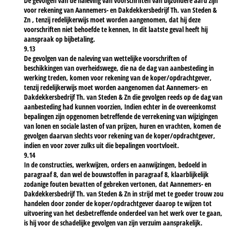
De gevolgen van de naleving van voorschriften van bijzondere aard zijn
voor rekening van Aannemers- en Dakdekkersbedrijf Th. van Steden &
Zn , tenzij redelijkerwijs moet worden aangenomen, dat hij deze
voorschriften niet behoefde te kennen, In dit laatste geval heeft hij
aanspraak op bijbetaling.
9.13
De gevolgen van de naleving van wettelijke voorschriften of
beschikkingen van overheidswege, die na de dag van aanbesteding in
werking treden, komen voor rekening van de koper/opdrachtgever,
tenzij redelijkerwijs moet worden aangenomen dat Aannemers- en
Dakdekkersbedrijf Th. van Steden & Zn die gevolgen reeds op de dag van
aanbesteding had kunnen voorzien, Indien echter in de overeenkomst
bepalingen zijn opgenomen betreffende de verrekening van wijzigingen
van lonen en sociale lasten of van prijzen, huren en vrachten, komen de
gevolgen daarvan slechts voor rekening van de koper/opdrachtgever,
indien en voor zover zulks uit die bepalingen voortvloeit.
9.14
In de constructies, werkwijzen, orders en aanwijzingen, bedoeld in
paragraaf 8, dan wel de bouwstoffen in paragraaf 8, klaarblijkelijk
zodanige fouten bevatten of gebreken vertonen, dat Aannemers- en
Dakdekkersbedrijf Th. van Steden & Zn in strijd met te goeder trouw zou
handelen door zonder de koper/opdrachtgever daarop te wijzen tot
uitvoering van het desbetreffende onderdeel van het werk over te gaan,
is hij voor de schadelijke gevolgen van zijn verzuim aansprakelijk.