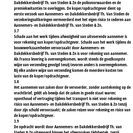
Dakdekkersbedrijf Th. van Steden & Zn de polisvoorwaarden en de
premiekwitanties te overleggen. De koper/opdrachtgever dient op
eerste verzoek van Aannemers- en Dakdekkersbedrijf Th. Van Steden de
verzekeringsuitkeringen vermeerderd met het eigen risico te cederen aan
Aannemers- en Dakdekkersbedrijf Th. van Steden & Zn.
3.7
Schade aan het werk tijdens afwezigheid van uitvoerende aannemer is
voor rekening van koper/opdrachtgever. Schade aan het werk tijdens de
bouwwerkzaamheden veroorzaakt door Aannemers- en
Dakdekkersbedrijf Th. van Steden & Zn is voor rekening van aannemer.
Als Franco levering is overeengekomen, wordt steeds de goedkoopste
wijze van verzending gevolgd tenzij tevoren anders is overeengekomen.
Bij elke andere wijze van verzending komen de meerdere kosten ten
laste van de koper/opdrachtgever.
3.8
Het aannemen van zaken door de vervoerder, zonder aantekening op de
vrachtbrief, geldt als bewijs dat de zaken in goede staat waren;
oponthoud of vertraging tijdens het transport is niet voor rekening en
risico van Aannemers- en Dakdekkersbedrijf Th. van Steden & Zn tenzij
door zijn schuld veroorzaakt; de zaken reizen voor rekening en risico van
de koper/opdrachtgever.
3.9
De opdracht wordt door Aannemers- en Dakdekkersbedrijf Th. van
Steden & Zn uitgevoerd binnen het afgesproken tijdsbestek, tenzij