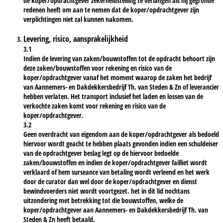
de koper/opdrachtgever zekerheidstelling te verlangen als hij gegronde
redenen heeft om aan te nemen dat de koper/opdrachtgever zijn
verplichtingen niet zal kunnen nakomen.
Levering, risico, aansprakelijkheid
3.1
Indien de levering van zaken/bouwstoffen tot de opdracht behoort zijn
deze zaken/bouwstoffen voor rekening en risico van de
koper/opdrachtgever vanaf het moment waarop de zaken het bedrijf
van Aannemers- en Dakdekkersbedrijf Th. van Steden & Zn of leverancier
hebben verlaten. Het transport inclusief het laden en lossen van de
verkochte zaken komt voor rekening en risico van de
koper/opdrachtgever.
3.2
Geen overdracht van eigendom aan de koper/opdrachtgever als bedoeld
hiervoor wordt geacht te hebben plaats gevonden indien een schuldeiser
van de opdrachtgever beslag legt op de hiervoor bedoelde
zaken/bouwstoffen en indien de koper/opdrachtgever failliet wordt
verklaard of hem surseance van betaling wordt verleend en het werk
door de curator dan wel door de koper/opdrachtgever en dienst
bewindvoerders niet wordt voortgezet. het in dit lid nochtans
uitzondering met betrekking tot die bouwstoffen, welke de
koper/opdrachtgever aan Aannemers- en Dakdekkersbedrijf Th. van
Steden & Zn heeft betaald.