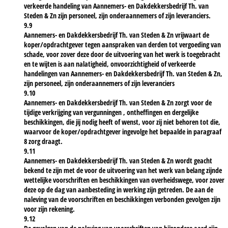
verkeerde handeling van Aannemers- en Dakdekkersbedrijf Th. van
Steden & Zn zijn personeel, zijn onderaannemers of zijn leveranciers.
9.9
Aannemers- en Dakdekkersbedrijf Th. van Steden & Zn vrijwaart de
koper/opdrachtgever tegen aanspraken van derden tot vergoeding van
schade, voor zover deze door de uitvoering van het werk is toegebracht
en te wijten is aan nalatigheid, onvoorzichtigheid of verkeerde
handelingen van Aannemers- en Dakdekkersbedrijf Th. van Steden & Zn,
zijn personeel, zijn onderaannemers of zijn leveranciers
9.10
Aannemers- en Dakdekkersbedrijf Th. van Steden & Zn zorgt voor de
tijdige verkrijging van vergunningen , ontheffingen en dergelijke
beschikkingen, die jij nodig heeft of wenst, voor zij niet behoren tot die,
waarvoor de koper/opdrachtgever ingevolge het bepaalde in paragraaf
8 zorg draagt.
9.11
Aannemers- en Dakdekkersbedrijf Th. van Steden & Zn wordt geacht
bekend te zijn met de voor de uitvoering van het werk van belang zijnde
wettelijke voorschriften en beschikkingen van overheidswege, voor zover
deze op de dag van aanbesteding in werking zijn getreden. De aan de
naleving van de voorschriften en beschikkingen verbonden gevolgen zijn
voor zijn rekening.
9.12