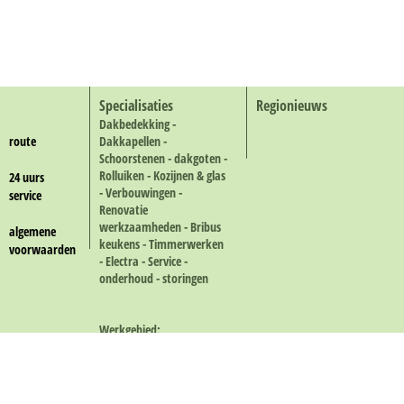
Specialisaties
Regionieuws
Dakbedekking -
route
Dakkapellen -
Schoorstenen - dakgoten -
Rolluiken - Kozijnen & glas
24 uurs
- Verbouwingen -
service
Renovatie
werkzaamheden - Bribus
algemene
keukens - Timmerwerken
voorwaarden
- Electra - Service -
onderhoud - storingen
Werkgebied:
Alle gemeenten rond
Eindhoven.